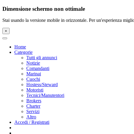
Dimensione schermo non ottimale
Stai usando la versione mobile in orizzontale. Per un'esperienza miglio
×
Home
Categorie
Tutti gli annunci
Notizie
Comandanti
Marinai
Cuochi
Hostess/Steward
Motoristi
Tecnici/Manutentori
Brokers
Charter
Servizi
Altro
Accedi / Registrati