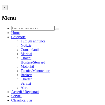
×
Menu
Home
Categorie
Tutti gli annunci
Notizie
Comandanti
Marinai
Cuochi
Hostess/Steward
Motoristi
Tecnici/Manutentori
Brokers
Charter
Servizi
Altro
Accedi / Registrati
Servizi
Classifica Star