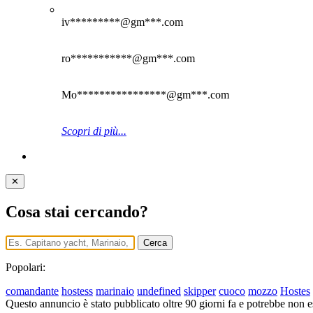
iv*********@gm***.com
ro***********@gm***.com
Mo****************@gm***.com
Scopri di più...
✕
Cosa stai cercando?
Cerca
Popolari:
comandante
hostess
marinaio
undefined
skipper
cuoco
mozzo
Hostes
Questo annuncio è stato pubblicato oltre 90 giorni fa e potrebbe non ess