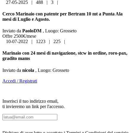
27-05-2025
|
488
|
3
|
Cerco Marinaio con patente per Bertram 10 mt a Punta Ala
mesi di Luglio e Agosto.
Inviato da
PaoloDM
,
Luogo:
Grosseto
Offre 2500€/mese
10-07-2022
|
1223
|
225
|
Marinaio con 24 mesi di navigazione, stcw in ordine, roro-pax,
gradito mams
Inviato da
nicola
,
Luogo:
Grosseto
Accedi / Registrati
Inserisci il tuo indirizzo email,
ti invieremo un link per l'accesso.
Dichiaro di aver letto e accettato i Termini e Condizioni del servizio,